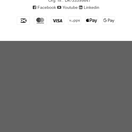
Org. nr.
:
DK-33395647
Facebook
Youtube
Linkedin