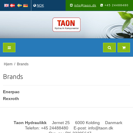
NOK
info@taon.dk
+45 24488480
Hjem
/
Brands
Brands
Enerpac
Rexroth
Taon Hydraulikk
Jernet 25
6000 Kolding
Danmark
Telefon
:
+45 24488480
E-post
:
info@taon.dk