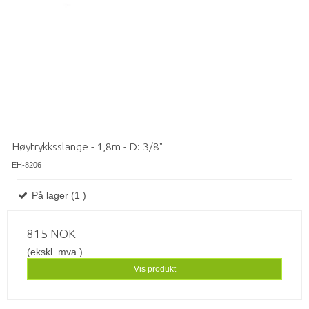
Høytrykksslange - 1,8m - D: 3/8"
EH-8206
På lager (1 )
815 NOK
(ekskl. mva.)
Vis produkt