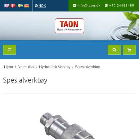
NOK
info@taon.dk
+45 24488480
Hjem
/
Nettbutikk
/
Hydraulisk Verktøy
/
Spesialverktøy
Spesialverktøy