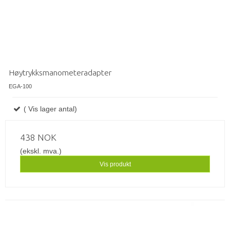
Høytrykksmanometeradapter
EGA-100
( Vis lager antal)
438 NOK
(ekskl. mva.)
Vis produkt