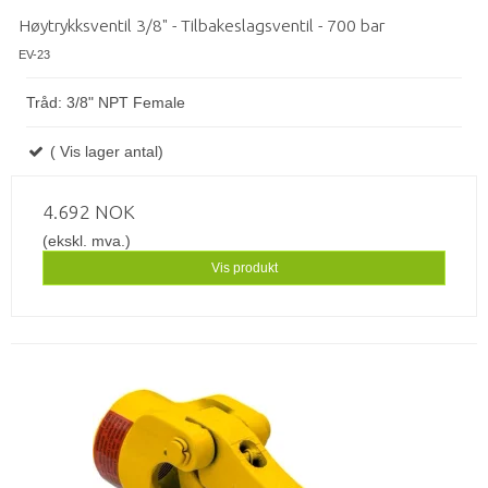
Høytrykksventil 3/8" - Tilbakeslagsventil - 700 bar
EV-23
Tråd: 3/8" NPT Female
( Vis lager antal)
4.692 NOK
(ekskl. mva.)
Vis produkt