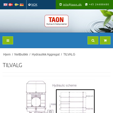
NOK
info@taon.dk
+45 24488480
Hjem
/
Nettbutikk
/
Hydraulikk Aggregat
/
TILVALG
TILVALG