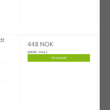
dt
448 NOK
(ekskl. mva.)
Vis produkt