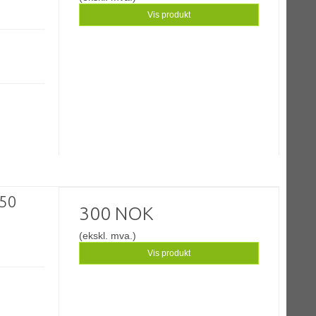
Vis produkt
250
300 NOK
(ekskl. mva.)
Vis produkt