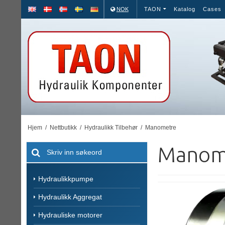
NOK
TAON
Katalog
Cases
Hjem
/
Nettbutikk
/
Hydraulikk Tilbehør
/
Manometre
Manom
Hydraulikkpumpe
Hydraulikk Aggregat
Hydrauliske motorer