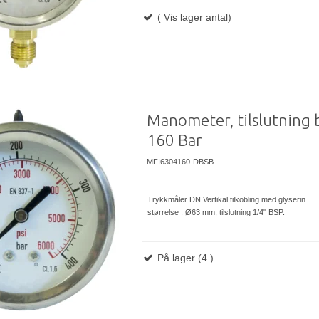
( Vis lager antal)
Manometer, tilslutning 
160 Bar
MFI6304160-DBSB
Trykkmåler DN Vertikal tilkobling med glyserin
størrelse : Ø63 mm, tilslutning 1/4" BSP.
På lager (4 )