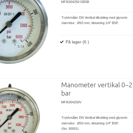
MFI6304250-DBSB
Trykkmåler DN Vertikal tilkobling med glyserin
størrelse : Ø63 mm, tilslutning 1/4" BSP.
På lager (6 )
Manometer vertikal 0–
bar
MFI6304250V
Trykkmåler DN Vertikal tilkobling med glyserin
størrelse : Ø63 mm, tilslutning 1/4" BSP.
(No. 90001)