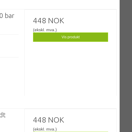
0 bar
448 NOK
(ekskl. mva.)
Vis produkt
dt
448 NOK
(ekskl. mva.)