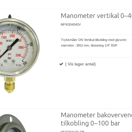
Manometer vertikal 0–4
MFI6304040V
Trykkmåler DN Vertikal tilkobling med glyserin
størrelse : Ø63 mm, tilslutning 1/4" BSP.
( Vis lager antal)
Manometer bakoverven
tilkobling 0–100 bar