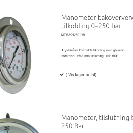
Manometer bakoverven
tilkobling 0–250 bar
MFI6304250-DB
Trykkmåler DN baktil tilkobling med glyserin
størrelse : Ø63 mm tilslutning, 1/4" BSP.
( Vis lager antal)
Manometer, tilslutning 
250 Bar