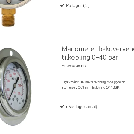
På lager (1 )
Manometer bakoverven
tilkobling 0–40 bar
MFI6304040-DB
Trykkmåler DN baktil tilkobling med glyserin
størrelse : Ø63 mm, tilslutning 1/4" BSP.
( Vis lager antal)