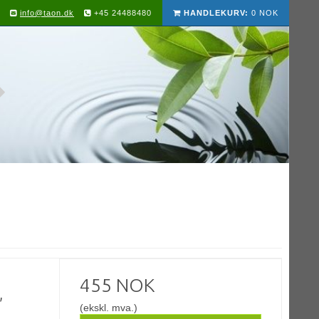
info@taon.dk
+45 24488480
HANDLEKURV:
0 NOK
455 NOK
,
(ekskl. mva.)