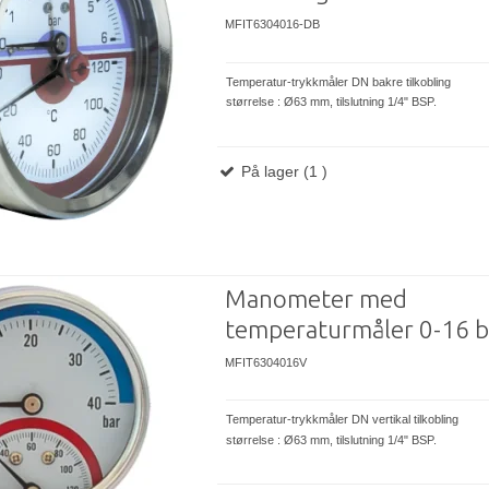
MFIT6304016-DB
Temperatur-trykkmåler DN bakre tilkobling
størrelse : Ø63 mm, tilslutning 1/4" BSP.
På lager (1 )
Manometer med
temperaturmåler 0-16 b
MFIT6304016V
Temperatur-trykkmåler DN vertikal tilkobling
størrelse : Ø63 mm, tilslutning 1/4" BSP.