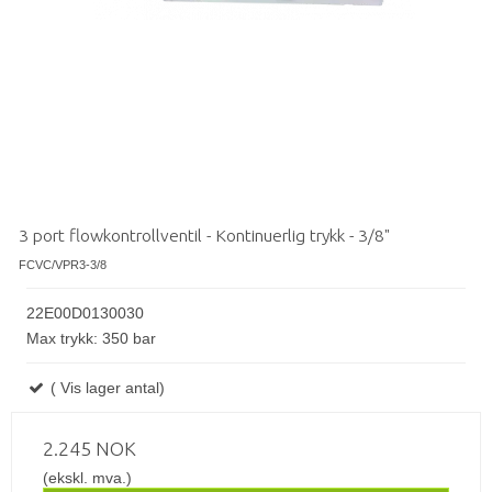
3 port flowkontrollventil - Kontinuerlig trykk - 3/8"
FCVC/VPR3-3/8
22E00D0130030
Max trykk: 350 bar
( Vis lager antal)
2.245 NOK
(ekskl. mva.)