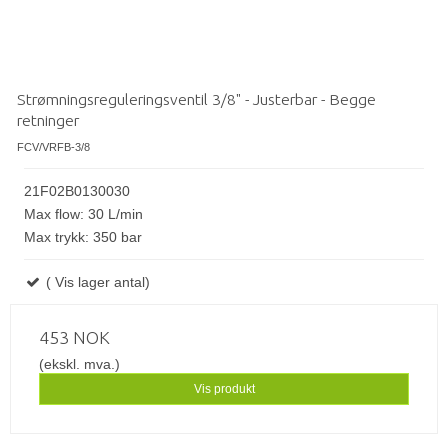
Strømningsreguleringsventil 3/8" - Justerbar - Begge
retninger
FCV/VRFB-3/8
21F02B0130030
Max flow: 30 L/min
Max trykk: 350 bar
( Vis lager antal)
453 NOK
(ekskl. mva.)
Vis produkt