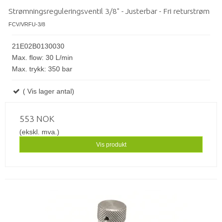
Strømningsreguleringsventil 3/8" - Justerbar - Fri returstrøm
FCV/VRFU-3/8
21E02B0130030
Max. flow: 30 L/min
Max. trykk: 350 bar
( Vis lager antal)
553 NOK
(ekskl. mva.)
Vis produkt