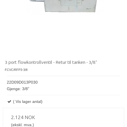
3 port flowkontrollventil - Retur til tanken - 3/8"
FCVC/RFP3-3/8
22D09D013P030
Gjenge: 3/8"
( Vis lager antal)
2.124 NOK
(ekskl. mva.)