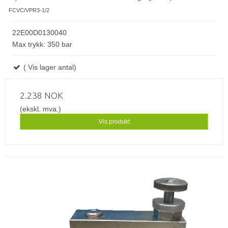
FCVC/VPR3-1/2
22E00D0130040
Max trykk: 350 bar
( Vis lager antal)
2.238 NOK
(ekskl. mva.)
Vis produkt