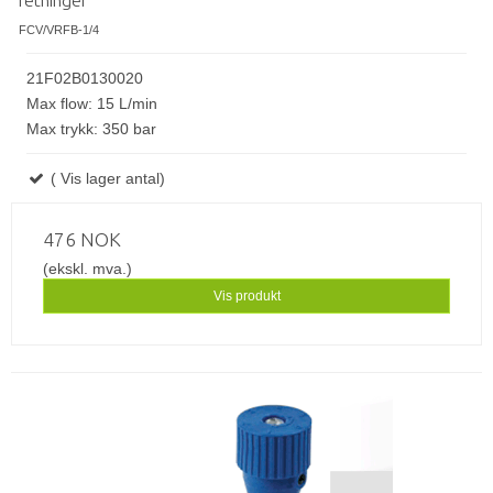
retninger
FCV/VRFB-1/4
21F02B0130020
Max flow: 15 L/min
Max trykk: 350 bar
( Vis lager antal)
476 NOK
(ekskl. mva.)
Vis produkt