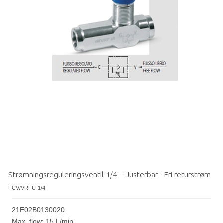
Strømningsreguleringsventil 1/4" - Justerbar - Fri returstrøm
FCV/VRFU-1/4
21E02B0130020
Max. flow: 15 L/min