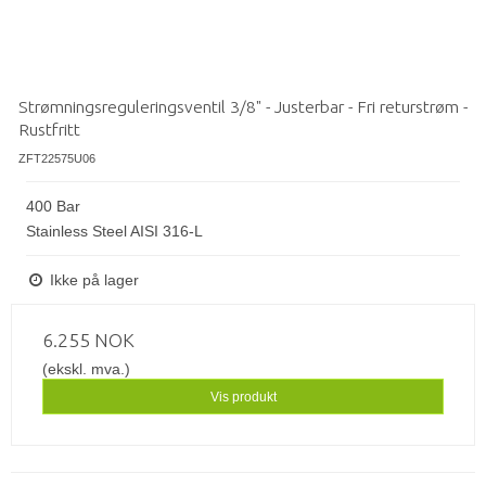
Strømningsreguleringsventil 3/8" - Justerbar - Fri returstrøm -
Rustfritt
ZFT22575U06
400 Bar
Stainless Steel AISI 316-L
Ikke på lager
6.255 NOK
(ekskl. mva.)
Vis produkt