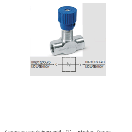
Strømningsreguleringsventil 1/2" - Justerbar - Begge