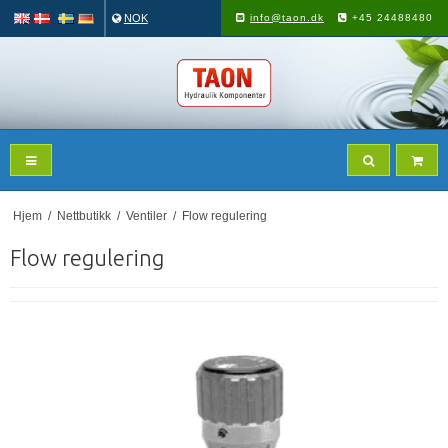
NOK
info@taon.dk
+45 24488480
Hjem
/
Nettbutikk
/
Ventiler
/
Flow regulering
Flow regulering