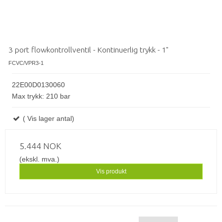
3 port flowkontrollventil - Kontinuerlig trykk - 1"
FCVC/VPR3-1
22E00D0130060
Max trykk: 210 bar
( Vis lager antal)
5.444 NOK
(ekskl. mva.)
Vis produkt