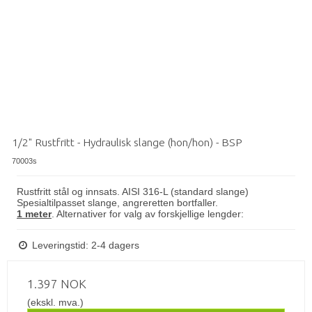
1/2" Rustfritt - Hydraulisk slange (hon/hon) - BSP
70003s
Rustfritt stål og innsats. AISI 316-L (standard slange)
Spesialtilpasset slange, angreretten bortfaller.
1 meter
. Alternativer for valg av forskjellige lengder:
Leveringstid: 2-4 dagers
1.397 NOK
(ekskl. mva.)