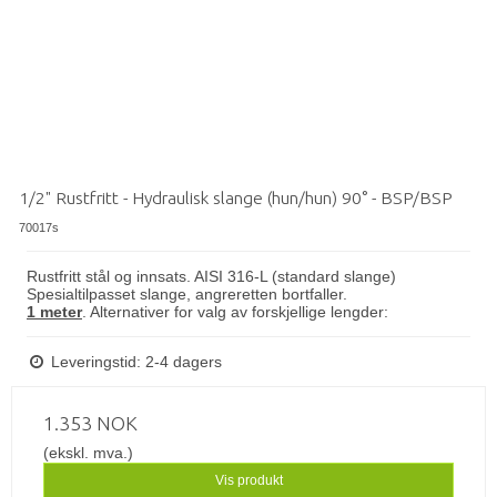
1/2" Rustfritt - Hydraulisk slange (hun/hun) 90° - BSP/BSP
70017s
Rustfritt stål og innsats. AISI 316-L (standard slange)
Spesialtilpasset slange, angreretten bortfaller.
1 meter
. Alternativer for valg av forskjellige lengder:
Leveringstid: 2-4 dagers
1.353 NOK
(ekskl. mva.)
Vis produkt