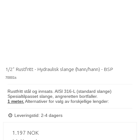
1/2" Rustfritt - Hydraulisk slange (hann/hann) - BSP
70001s
Rustfritt stål og innsats. AISI 316-L (standard slange)
Spesialtilpasset slange, angreretten bortfaller.
1 meter.
Alternativer for valg av forskjellige lengder:
Leveringstid: 2-4 dagers
1.197 NOK