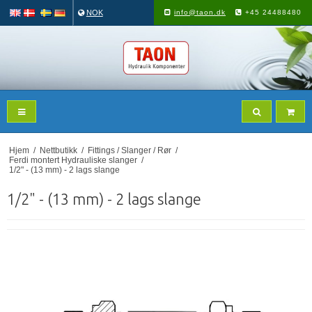
NOK
info@taon.dk
+45 24488480
Hjem
/
Nettbutikk
/
Fittings / Slanger / Rør
/
Ferdi montert Hydrauliske slanger
/
1/2" - (13 mm) - 2 lags slange
1/2" - (13 mm) - 2 lags slange