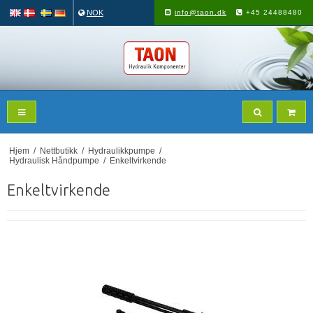
NOK
info@taon.dk
+45 24488480
Hjem
/
Nettbutikk
/
Hydraulikkpumpe
/
Hydraulisk Håndpumpe
/
Enkeltvirkende
Enkeltvirkende