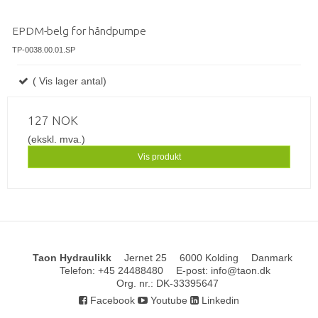
EPDM-belg for håndpumpe
TP-0038.00.01.SP
( Vis lager antal)
127 NOK
(ekskl. mva.)
Vis produkt
Taon Hydraulikk
Jernet 25
6000 Kolding
Danmark
Telefon
:
+45 24488480
E-post
:
info@taon.dk
Org. nr.
:
DK-33395647
Facebook
Youtube
Linkedin