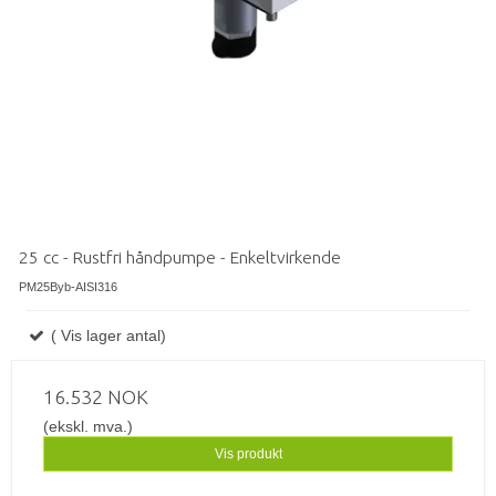
25 cc - Rustfri håndpumpe - Enkeltvirkende
PM25Byb-AISI316
( Vis lager antal)
16.532 NOK
(ekskl. mva.)
Vis produkt