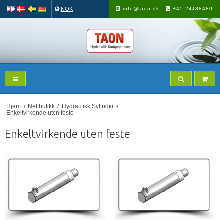
NOK
info@taon.dk
+45 24488480
Hjem
/
Nettbutikk
/
Hydraulikk Sylinder
/
Enkeltvirkende uten feste
Enkeltvirkende uten feste