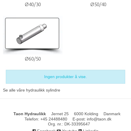
Ø40/30
Ø50/40
Ø60/50
Ingen produkter å vise.
Se alle våre
hydraulikk sylindre
Taon Hydraulikk
Jernet 25
6000 Kolding
Danmark
Telefon
:
+45 24488480
E-post
:
info@taon.dk
Org. nr.
:
DK-33395647