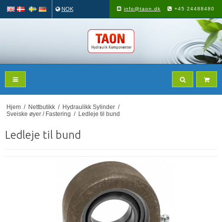
NOK
info@taon.dk
+45 24488480
Hjem
/
Nettbutikk
/
Hydraulikk Sylinder
/
Sveiske øyer / Fastering
/
Ledleje til bund
Ledleje til bund