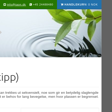
info@taon.dk
+45 24488480
HANDLEKURV:
0 NOK
tipp)
n trekkes ut sekvensielt, noe som gir en betydelig slaglengde
et er behov for lang bevegelse, men hvor plassen er begrenset.