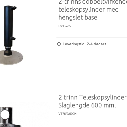
2-trinns dobbeltvirkend
teleskopsylinder med
hengslet base
DVTC2S
Leveringstid: 2-4 dagers
2 trinn Teleskopsylinder
Slaglengde 600 mm.
VT76/2/600H