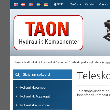
NOK
TAON
Katalog
Cases
Hjem
/
Nettbutikk
/
Hydraulikk Sylinder
/
Teleskopiske sylindere (vugge
Telesko
Hydraulikkpumpe
Teleskopsylindere er
innenfor et kompakt 
Hydraulikk Aggregat
Hydrauliske motorer