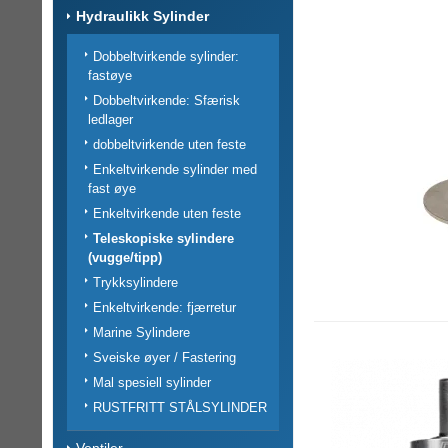
Hydraulikk Sylinder
Dobbeltvirkende sylinder:
fastøye
Dobbeltvirkende: Sfærisk
ledlager
dobbeltvirkende uten feste
Enkeltvirkende sylinder med
fast øye
Enkeltvirkende uten feste
Teleskopiske sylindere
(vugge/tipp)
Trykksylindere
Enkeltvirkende: fjærretur
Marine Sylindere
Sveiske øyer / Fastering
Mal spesiell sylinder
RUSTFRITT STÅLSYLINDER
Ventiler