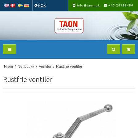
NOK
info@taon.dk
+45 24488480
Hjem
/
Nettbutikk
/
Ventiler
/
Rustfrie ventiler
Rustfrie ventiler