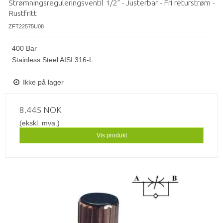
Strømningsreguleringsventil 1/2" - Justerbar - Fri returstrøm -
Rustfritt
ZFT22575U08
400 Bar
Stainless Steel AISI 316-L
Ikke på lager
8.445 NOK
(ekskl. mva.)
Vis produkt